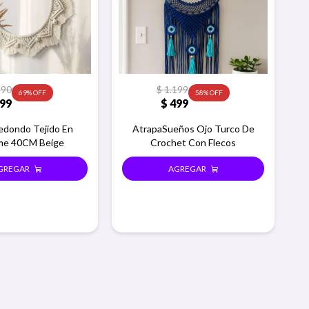
990
$
1.199
69
58
99
$
499
edondo Tejido En
AtrapaSueños Ojo Turco De
me 40CM Beige
Crochet Con Flecos