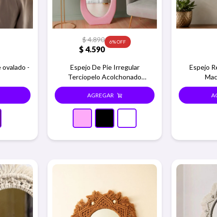
$
4.890
6
$
4.590
 ovalado -
Espejo De Pie Irregular
Espejo R
Terciopelo Acolchonado
Mac
1.60x0.60m - Rosa