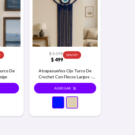
$
1.199
58
$
499
urco De
Atrapasueños Ojo Turco De
eige
Crochet Con Flecos Largos -
Azul