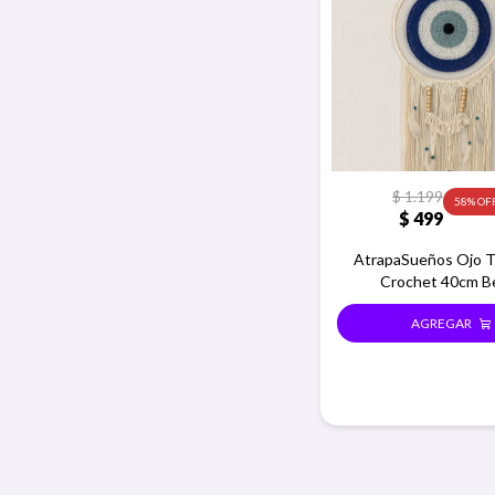
$
1.199
58
$
499
AtrapaSueños Ojo T
Crochet 40cm B