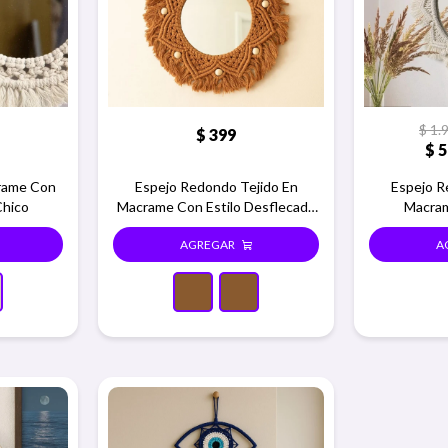
$
1.
$
399
$
5
crame Con
Espejo Redondo Tejido En
Espejo R
Chico
Macrame Con Estilo Desflecado
Macra
- Macramar chico