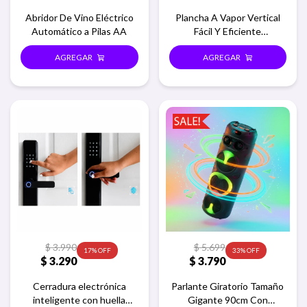
Abridor De Vino Eléctrico
Plancha A Vapor Vertical
Automático a Pilas AA
Fácil Y Eficiente
Vaporizador Celeste
$
3.990
$
5.699
17
33
$
3.290
$
3.790
Cerradura electrónica
Parlante Giratorio Tamaño
inteligente con huella
Gigante 90cm Con