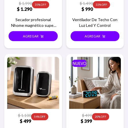
$
1.990
$
1.490
35
33
$
1.290
$
990
Secador profesional
Ventilador De Techo Con
Nhome magnético super
Luz Led Y Control
turbo
$
1.100
$
499
54
20
$
499
$
399