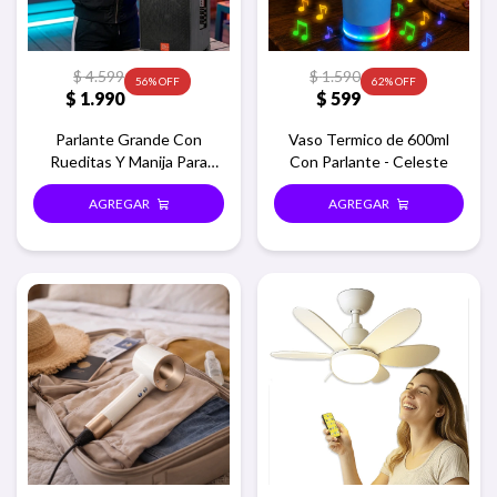
$
4.599
$
1.590
56
62
$
1.990
$
599
Parlante Grande Con
Vaso Termico de 600ml
Rueditas Y Manija Para
Con Parlante - Celeste
Transportar