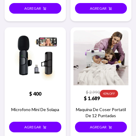
smart
Microfono
$
2.990
$
400
43
$
1.689
Microfono Mini De Solapa
Maquina De Coser Portatil
De 12 Puntadas