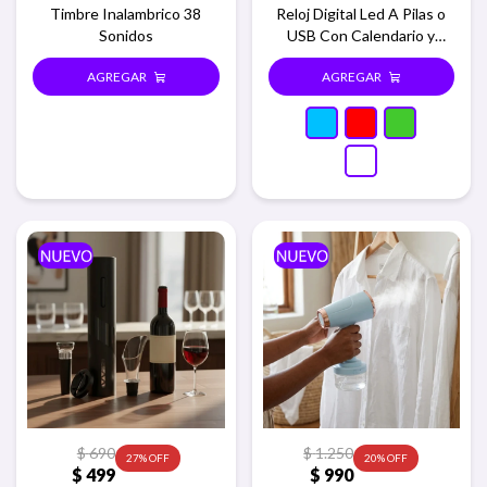
Timbre Inalambrico 38
Reloj Digital Led A Pilas o
Sonidos
USB Con Calendario y
temperatura - Azul
$
690
$
1.250
27
20
$
499
$
990