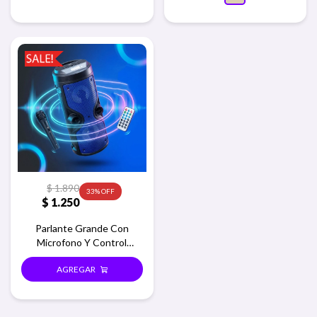
$
1.890
33
$
1.250
Parlante Grande Con
Microfono Y Control
Remoto