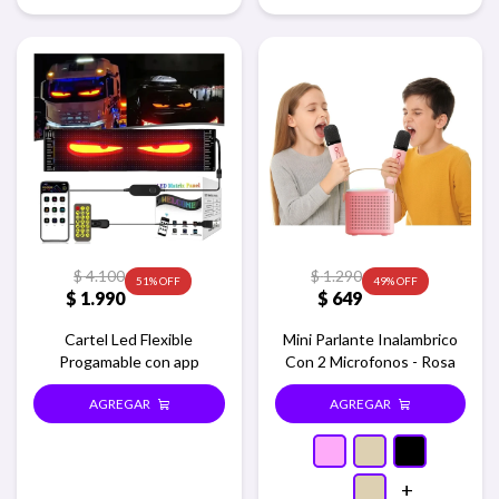
$
4.100
$
1.290
51
49
$
1.990
$
649
Cartel Led Flexible
Mini Parlante Inalambrico
Progamable con app
Con 2 Microfonos - Rosa