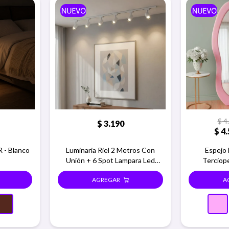
$
4
$
3.190
$
4.
 - Blanco
Luminaria Riel 2 Metros Con
Espejo 
Unión + 6 Spot Lampara Led
Terciop
Bello
1.60