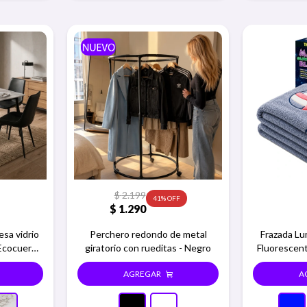
$
2.199
41
$
1.290
sa vidrio
Perchero redondo de metal
Frazada L
 Ecocuero -
giratorio con rueditas - Negro
Fluorescent
 negras