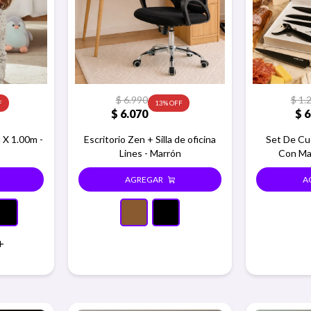
$
6.990
$
1.
13
$
6.070
$
6
 X 1.00m -
Escritorio Zen + Silla de oficina
Set De Cuc
Lines - Marrón
Con Ma