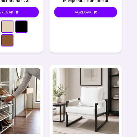
olchonada - Gris
Manija Para Transportar