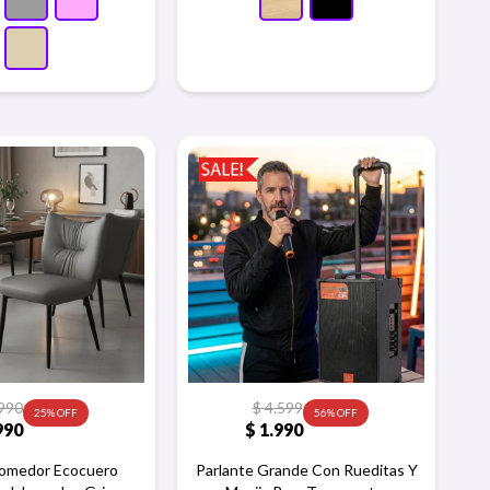
990
$
4.599
25
56
990
$
1.990
 Comedor Ecocuero
Parlante Grande Con Rueditas Y