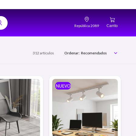
República 2089
312 artículos
Recomendados