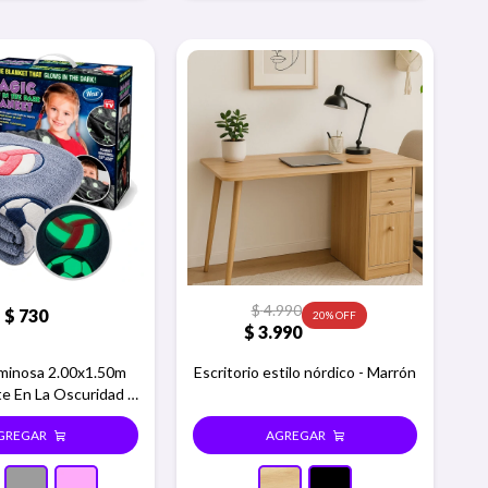
$
4.990
$
730
20
$
3.990
uminosa 2.00x1.50m
Escritorio estilo nórdico - Marrón
e En La Oscuridad -
Azul