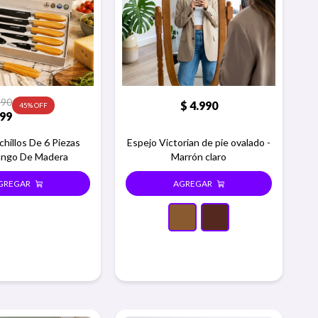
290
$
4.990
45
99
hillos De 6 Piezas
Espejo Victorian de pie ovalado -
ngo De Madera
Marrón claro