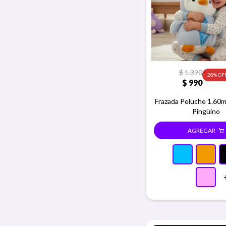
$
1.390
28
$
990
Frazada Peluche 1.60m
Pingüino