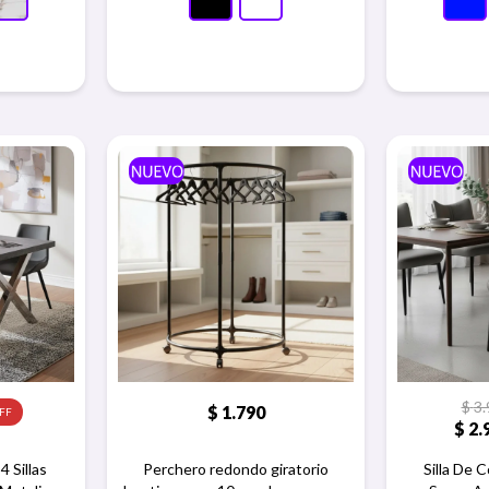
$
3.
$
1.790
$
2.
 Sillas
Perchero redondo giratorio
Silla De