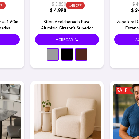
$
5.850
$
4
14
$
4.990
$
3
esa 1.60m
Sillón Acolchonado Base
Zapatera De
onadas
Aluminio Giratoria Superior
Estant
iso
Fuerte - Gris