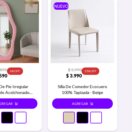
.890
$
5.990
6
33
590
$
3.990
De Pie Irregular
Silla De Comedor Ecocuero
elo Acolchonado
100% Tapizada - Beige
x0.60m - Rosa