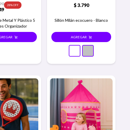
90
$
3.790
28
49
 Metal Y Plástico 5
Sillón Milán ecocuero - Blanco
es Organizador