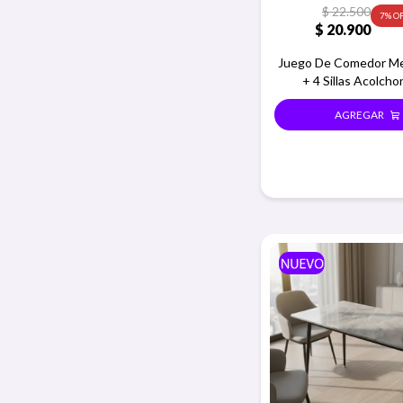
$
22.500
7
$
20.900
Juego De Comedor M
+ 4 Sillas Acolch
Ecocuero Gris L