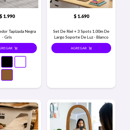
$
1.990
$
1.690
medor Tapizada Negra
Set De Riel + 3 Spots 1.00m De
- Gris
Largo Soporte De Luz - Blanco