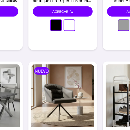
Metalicas
boutique con 10 perchas promo -
Super Ac
Negro