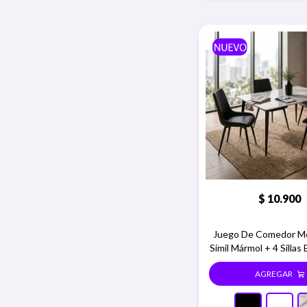
$
10.900
Juego De Comedor Me
Símil Mármol + 4 Sillas
Mesa gris + 4 sillas