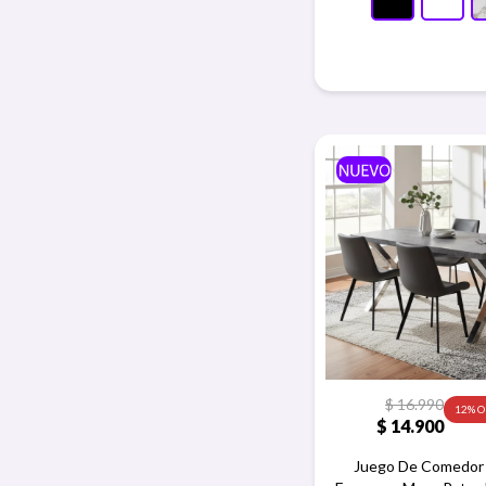
$
16.990
12
$
14.900
Juego De Comedor 4