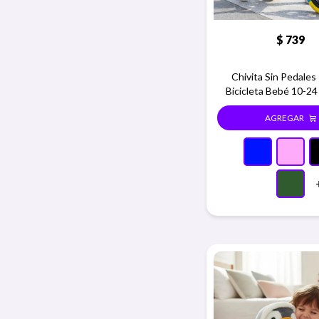
$
739
Chivita Sin Pedales 
Bicicleta Bebé 10-24
Azul