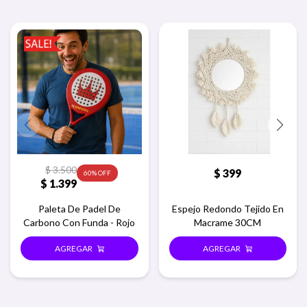
$
3.500
$
399
60
$
1.399
Paleta De Padel De
Espejo Redondo Tejido En
Carbono Con Funda - Rojo
Macrame 30CM