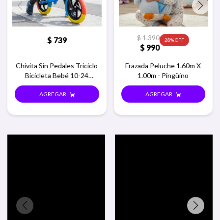
$
1.390
$
739
28
$
990
Chivita Sin Pedales Triciclo
Frazada Peluche 1.60m X
Bicicleta Bebé 10-24
1.00m - Pingüino
Meses - Azul