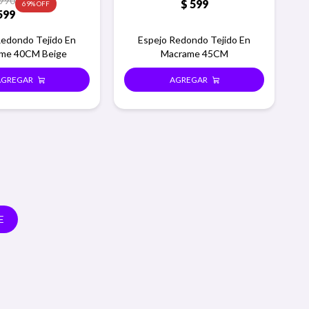
.990
$
599
69
599
Redondo Tejido En
Espejo Redondo Tejido En
me 40CM Beige
Macrame 45CM
E