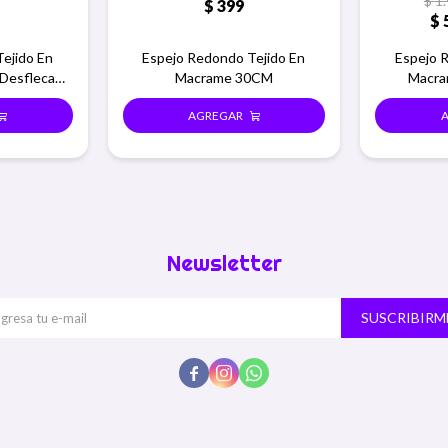
$
1
$
399
$
ejido En
Espejo Redondo Tejido En
Espejo 
 Desflecado
Macrame 30CM
Macra
hico
Newsletter
SUSCRIBIRM


