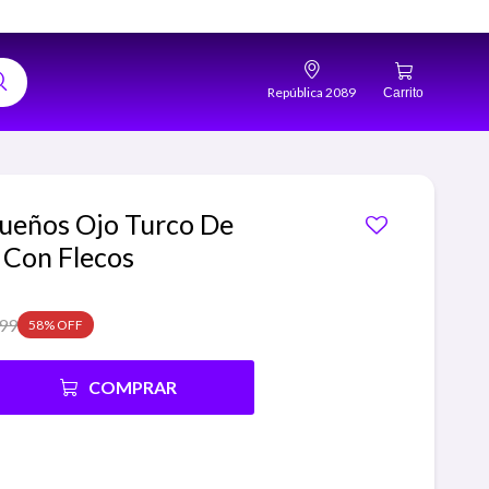
República 2089
ueños Ojo Turco De
 Con Flecos
199
58
COMPRAR