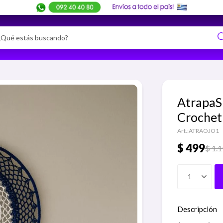
AtrapaS
Crochet
ATRAOJO1
$
499
$
1.
1
Descripción