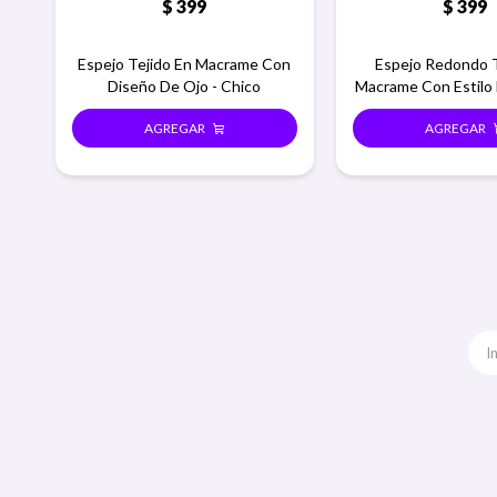
$
399
$
399
Espejo Tejido En Macrame Con
Espejo Redondo T
Diseño De Ojo - Chico
Macrame Con Estilo
- Macramar c