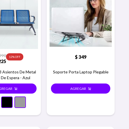
990
$
349
12
225
 Asientos De Metal
Soporte Porta Laptop Plegable
 De Espera - Azul