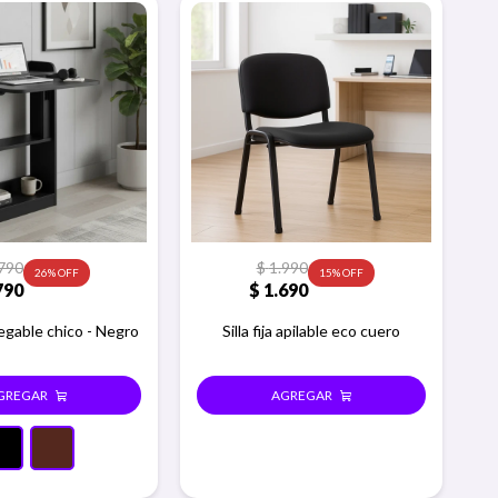
790
$
1.990
26
15
790
$
1.690
legable chico - Negro
Silla fija apilable eco cuero