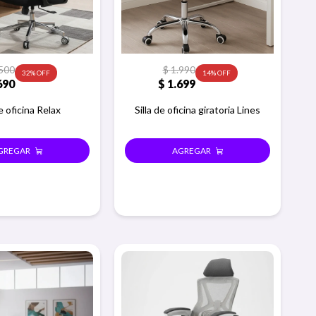
500
$
1.990
32
14
690
$
1.699
de oficina Relax
Silla de oficina giratoria Lines