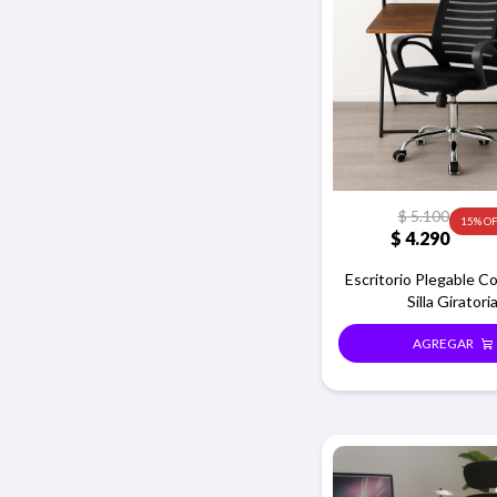
$
5.100
15
$
4.290
Escritorio Plegable 
Silla Giratori