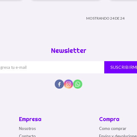
MOSTRANDO
24
DE
24
Newsletter
SUSCRIBIRM



Empresa
Compra
Nosotros
Como comprar
Contacto
Envíos y devolucione