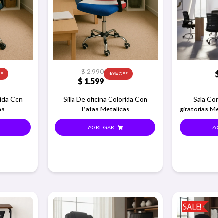
$
2.990
46
$
1.599
rida Con
Silla De oficina Colorida Con
Sala Con
as
Patas Metalicas
giratorias M