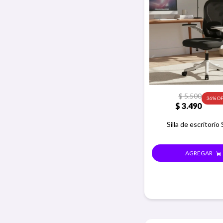
$
5.500
36
$
3.490
Silla de escritorio