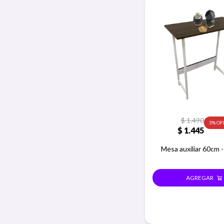
$
1.490
3
$
1.445
Mesa auxiliar 60cm 