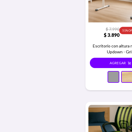
$
7.990
51
$
3.890
Escritorio con altura 
Updown - Gri