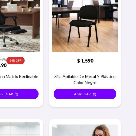
990
$
1.590
54
190
cina Matrix Reclinable
Silla Apilable De Metal Y Plástico
Color Negro