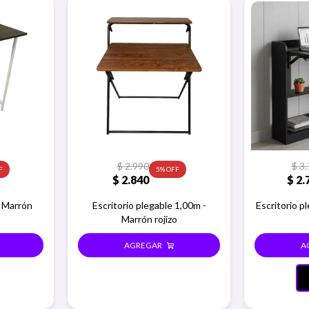
$
2.990
$
3.
5
$
2.840
$
2.
- Marrón
Escritorio plegable 1,00m -
Escritorio p
Marrón rojizo