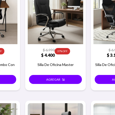
$
6.990
$
6.
37
$
4.400
$
3.
Combo Con
Silla De Oficina Master
Silla De Ofi
a