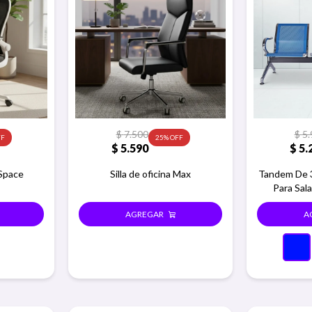
$
7.500
$
5.
25
$
5.590
$
5.
 Space
Silla de oficina Max
Tandem De 3
Para Sala