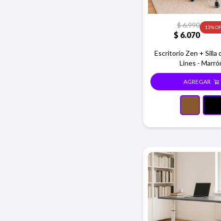
$
6.990
13
$
6.070
Escritorio Zen + Silla 
Lines - Marró