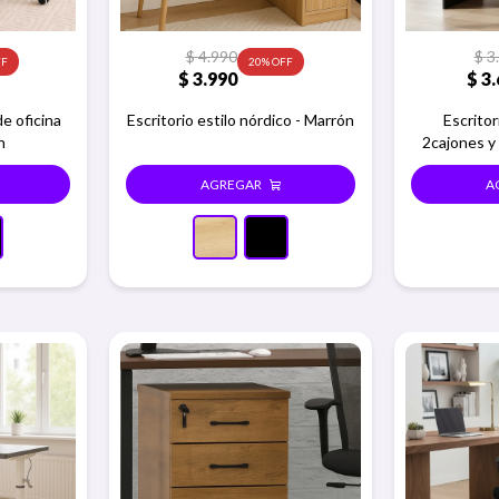
$
4.990
$
3
20
$
3.990
$
3.
de oficina
Escritorio estilo nórdico - Marrón
Escrito
n
2cajones y 