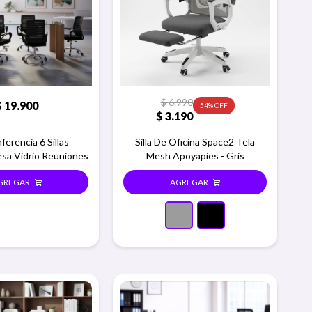
$
6.990
$
19.900
54
$
3.190
ferencia 6 Sillas
Silla De Oficina Space2 Tela
esa Vidrio Reuniones
Mesh Apoyapies - Gris