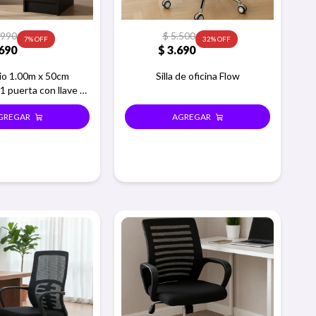
.990
$
5.500
7
32
690
$
3.690
rio 1.00m x 50cm
Silla de oficina Flow
1 puerta con llave -
Negro