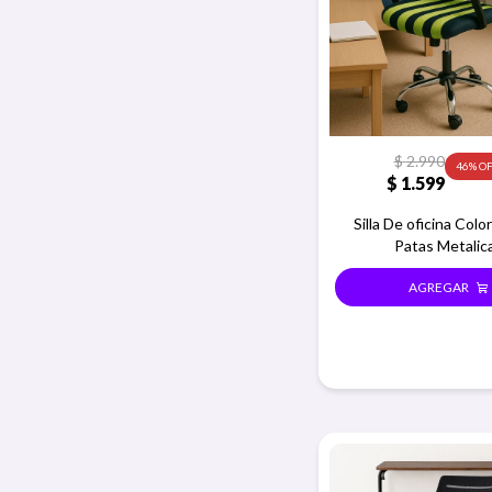
$
2.990
46
$
1.599
Silla De oficina Colo
Patas Metalic