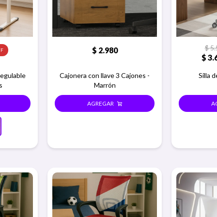
$
5.
$
2.980
$
3.
regulable
Cajonera con llave 3 Cajones -
Silla 
s
Marrón