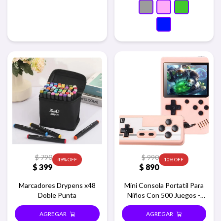
$
790
$
990
49
10
$
399
$
890
Marcadores Drypens x48
Mini Consola Portatil Para
Doble Punta
Niños Con 500 Juegos -
Rosa