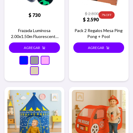
$
2.800
$
730
7
$
2.590
Frazada Luminosa
Pack 2 Regalos Mesa Ping
2.00x1.50m Fluorescente
Pong + Pool
En La Oscuridad - Azul