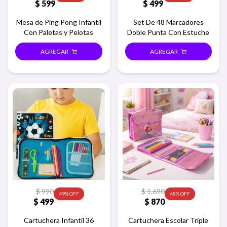
$
599
$
499
Mesa de Ping Pong Infantil
Set De 48 Marcadores
Con Paletas y Pelotas
Doble Punta Con Estuche
$
990
$
1.690
49
48
$
499
$
870
Cartuchera Infantil 36
Cartuchera Escolar Triple