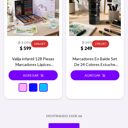
$
1.290
$
399
53
37
$
599
$
249
Valija infantil 128 Piezas
Marcadores En Balde Set
Marcadores Lápices
De 24 Colores Estuche
Crayones Madera - Rosa
Redondo
MOSTRANDO
24
DE
66