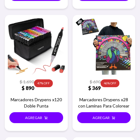
$
1.690
$
690
47
46
$
890
$
369
Marcadores Drypens x120
Marcadores Drypens x28
Doble Punta
con Laminas Para Colorear