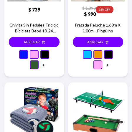
$
1.390
$
739
28
$
990
Chivita Sin Pedales Triciclo
Frazada Peluche 1.60m X
Bicicleta Bebé 10-24
1.00m - Pingüino
Meses - Azul