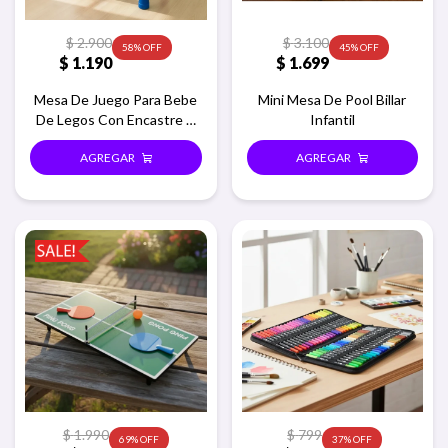
$
2.900
$
3.100
58
45
$
1.190
$
1.699
Mesa De Juego Para Bebe
Mini Mesa De Pool Billar
De Legos Con Encastre Y
Infantil
Sillita
$
1.990
$
799
69
37