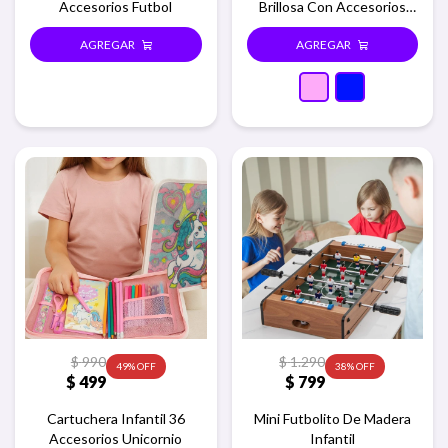
Accesorios Futbol
Brillosa Con Accesorios
Colores - Rosa
$
990
$
1.290
49
38
$
499
$
799
Cartuchera Infantil 36
Mini Futbolito De Madera
Accesorios Unicornio
Infantil