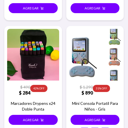
$
490
$
1.290
42
31
$
284
$
890
Marcadores Drypens x24
Mini Consola Portatil Para
Doble Punta
Niños - Gris