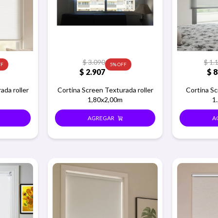
$
3.090
$
1.
5
$
2.907
$
8
ada roller
Cortina Screen Texturada roller
Cortina Sc
1,80x2,00m
1