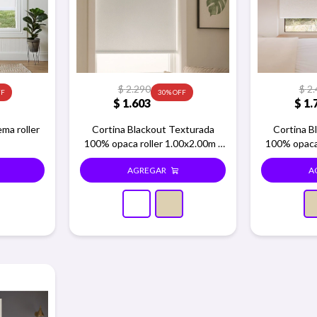
$
2.290
$
2.
30
$
1.603
$
1.
ema roller
Cortina Blackout Texturada
Cortina B
100% opaca roller 1.00x2.00m -
100% opaca 
Blanco