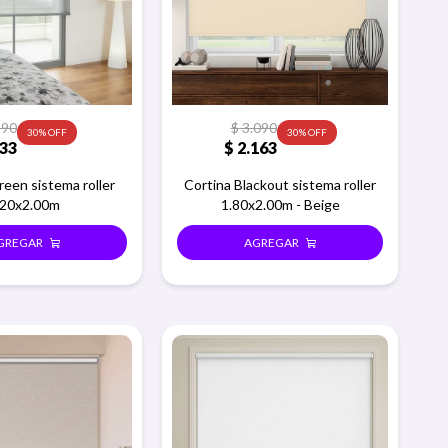
190
$
3.090
30
30
33
$
2.163
reen sistema roller
Cortina Blackout sistema roller
.20x2.00m
1.80x2.00m - Beige