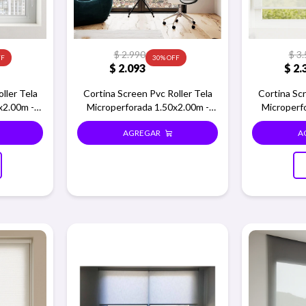
$
2.990
$
3.
30
$
2.093
$
2.
ller Tela
Cortina Screen Pvc Roller Tela
Cortina Scr
x2.00m -
Microperforada 1.50x2.00m -
Microperf
Blanco