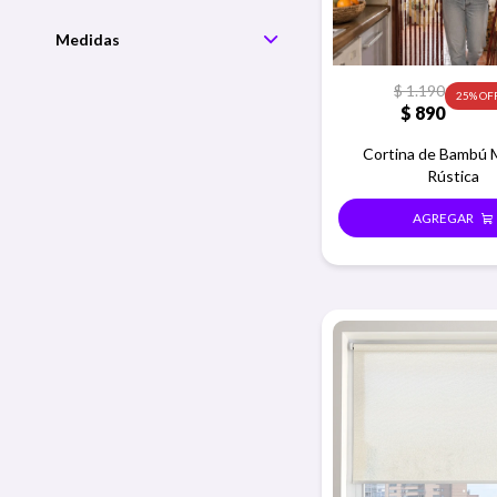
Medidas
$
1.190
25
$
890
Cortina de Bambú 
Rústica