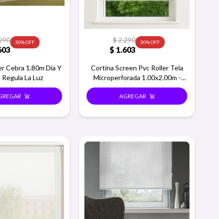
290
$
2.290
30
30
603
$
1.603
er Cebra 1.80m Día Y
Cortina Screen Pvc Roller Tela
 Regula La Luz
Microperforada 1.00x2.00m -
Blanco