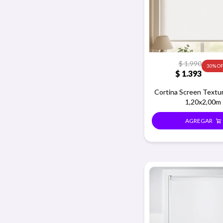
$
1.990
30
$
1.393
Cortina Screen Textur
1,20x2,00m