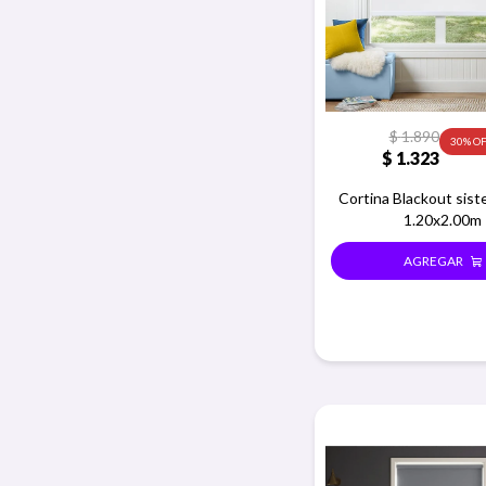
$
1.890
30
$
1.323
Cortina Blackout sist
1.20x2.00m