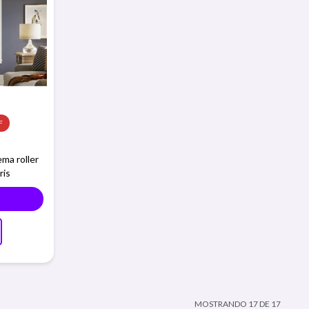
ema roller
ris
MOSTRANDO
17
DE
17