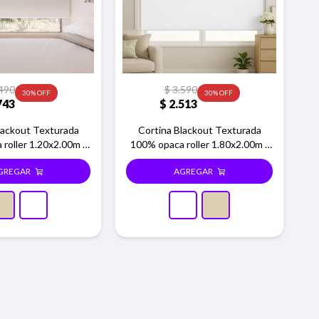
490
$
3.590
30
30
743
$
2.513
lackout Texturada
Cortina Blackout Texturada
roller 1.20x2.00m -
100% opaca roller 1.80x2.00m -
Beige
Blanco