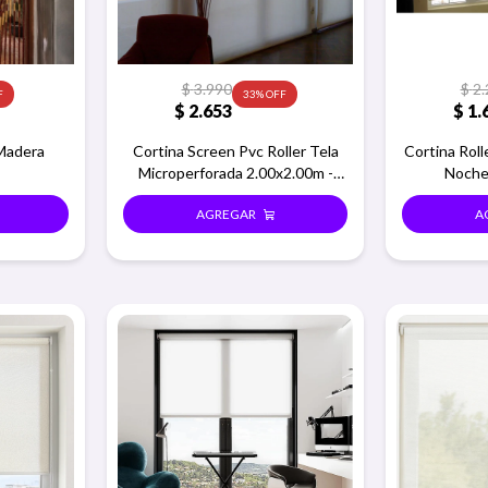
$
3.990
$
2.
33
$
2.653
$
1.
Madera
Cortina Screen Pvc Roller Tela
Cortina Roll
Microperforada 2.00x2.00m -
Noche
Beige