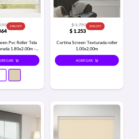
590
$
1.790
34
30
364
$
1.253
een Pvc Roller Tela
Cortina Screen Texturada roller
orada 1.80x2.00m -
1,00x2,00m
Blanco