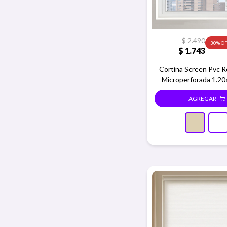
$
2.490
30
$
1.743
Cortina Screen Pvc Ro
Microperforada 1.20
Beige