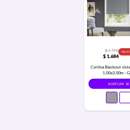
$
1.790
5
$
1.684
Cortina Blackout sist
1.00x2.00m - G