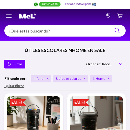

ÚTILES ESCOLARES NHOME EN SALE
Recomendados
Filtrando por:
Infantil
Útiles escolares
NHome
Quitar filtros