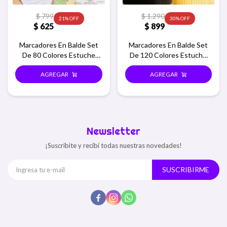
$
799
$
1.290
21
30
$
625
$
899
Marcadores En Balde Set
Marcadores En Balde Set
De 80 Colores Estuche
De 120 Colores Estuche
Redondo
Redondo
Newsletter
¡Suscribite y recibí todas nuestras novedades!
SUSCRIBIRME


