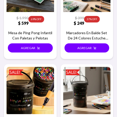
$
1.990
$
399
69
37
$
599
$
249
Mesa de Ping Pong Infantil
Marcadores En Balde Set
Con Paletas y Pelotas
De 24 Colores Estuche
Redondo