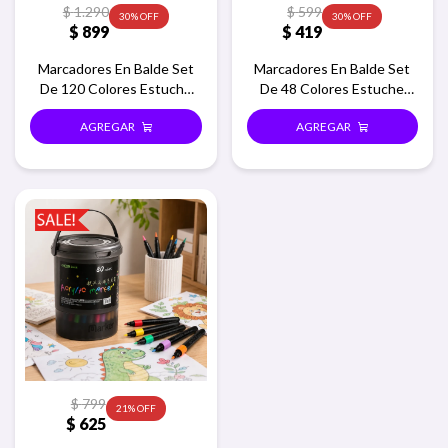
$
1.290
$
599
30
30
$
899
$
419
Marcadores En Balde Set
Marcadores En Balde Set
De 120 Colores Estuche
De 48 Colores Estuche
Redondo
Redondo
$
799
21
$
625