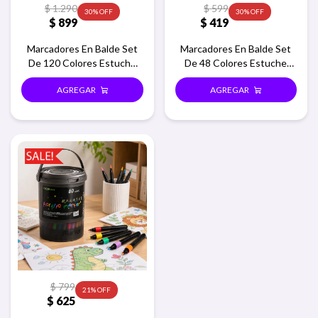
$
1.290
$
599
30
30
$
899
$
419
Marcadores En Balde Set
Marcadores En Balde Set
De 120 Colores Estuche
De 48 Colores Estuche
Redondo
Redondo
$
799
21
$
625