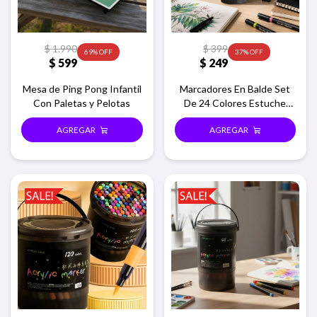
$
1.990
$
399
69
37
$
599
$
249
Mesa de Ping Pong Infantil
Marcadores En Balde Set
Con Paletas y Pelotas
De 24 Colores Estuche
Redondo