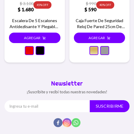
$
3.100
$
990
45
40
$
1.680
$
590
Escalera De 5 Escalones
Caja Fuerte De Seguridad
Antidezlisante Y Plegable -
Reloj De Pared 25cm De
Rojo
Diametro - Dorado
Newsletter
¡Suscribite y recibí todas nuestras novedades!
SUSCRIBIRME


