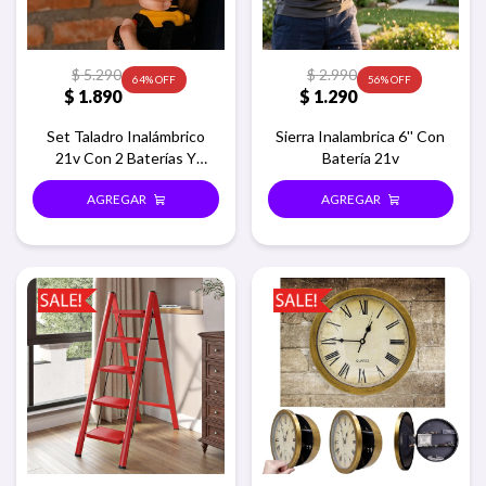
$
5.290
$
2.990
64
56
$
1.890
$
1.290
Set Taladro Inalámbrico
Sierra Inalambrica 6'' Con
21v Con 2 Baterías Y
Batería 21v
Cargador