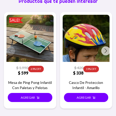
Productos que te pueden interesar
$
1.990
$
420
69
19
$
599
$
338
Mesa de Ping Pong Infantil
Casco De Proteccion
Con Paletas y Pelotas
Infantil - Amarillo