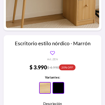
Escritorio estilo nórdico - Marrón
ZEN
$
3.990
$
4.990
20
Variantes:
Descripción