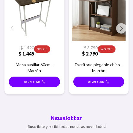
$
1.490
$
3.790
3
26
$
1.445
$
2.790
Mesa auxiliar 60cm -
Escritorio plegable chico -
Marrón
Marrón
Newsletter
¡Suscribite y recibí todas nuestras novedades!