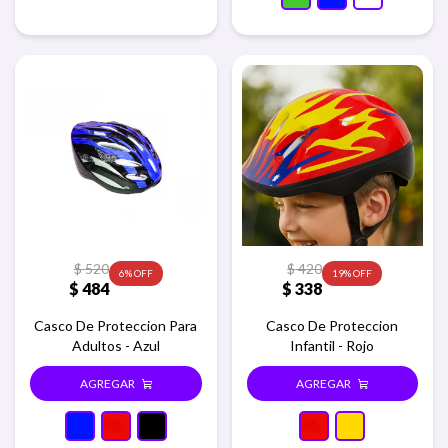
$
520
$
420
6
19
$
484
$
338
Casco De Proteccion Para
Casco De Proteccion
Adultos - Azul
Infantil - Rojo