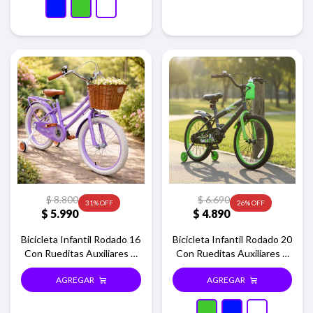
$
8.800
$
6.690
31
26
$
5.990
$
4.890
Bicicleta Infantil Rodado 16
Bicicleta Infantil Rodado 20
Con Rueditas Auxiliares Y
Con Rueditas Auxiliares Y
Canasto - Violeta
Portabotellas - Verde