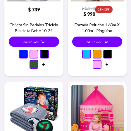
$
1.390
$
739
28
$
990
Chivita Sin Pedales Triciclo
Frazada Peluche 1.60m X
Bicicleta Bebé 10-24
1.00m - Pingüino
Meses - Azul