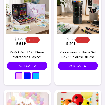
$
1.290
$
399
53
37
$
599
$
249
Valija infantil 128 Piezas
Marcadores En Balde Set
Marcadores Lápices
De 24 Colores Estuche
Crayones Madera - Rosa
Redondo