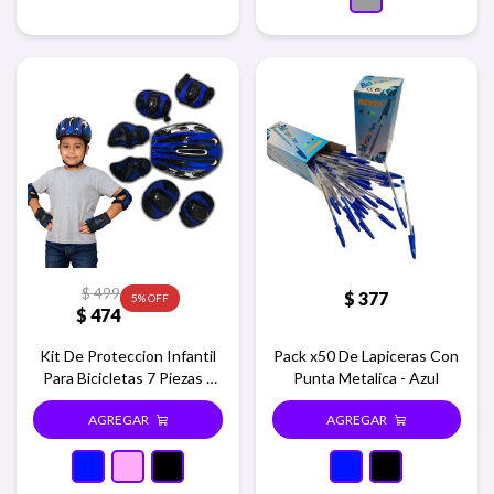
$
499
$
377
5
$
474
Kit De Proteccion Infantil
Pack x50 De Lapiceras Con
Para Bicicletas 7 Piezas -
Punta Metalica - Azul
Azul