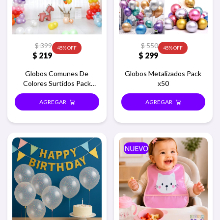
$
399
$
550
45
45
$
219
$
299
Globos Comunes De
Globos Metalizados Pack
Colores Surtidos Pack
x50
x100