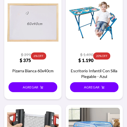
$
399
$
1.490
6
20
$
375
$
1.190
Pizarra Blanca 60x40cm
Escritorio Infantil Con Silla
Plegable - Azul