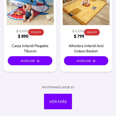
$
1.990
$
1.290
55
38
$
890
$
799
Carpa Infantil Plegable
Alfombra Infantil Anti
Tiburon
Golpes Basket
MOSTRANDO
60
DE
61
VER MÁS