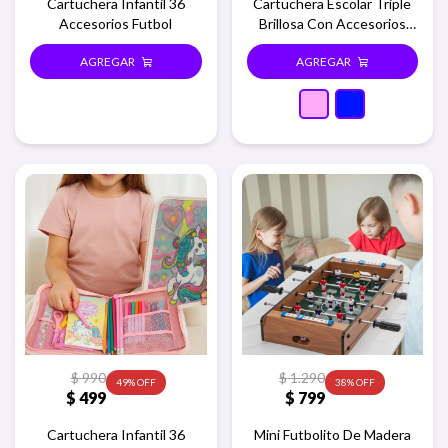
Cartuchera Infantil 36
Cartuchera Escolar Triple
Accesorios Futbol
Brillosa Con Accesorios
Colores - Rosa
$
990
$
1.290
49
38
$
499
$
799
Cartuchera Infantil 36
Mini Futbolito De Madera