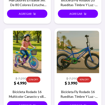
Marcadores En Balde Set
Bicicleta Fly Rodado 20
De 80 Colores Estuche
Rueditas Timbre Y Luz -
Redondo
Azul
$
7.290
$
7.290
31
45
$
4.990
$
3.990
Bicicleta Rodado 16
Bicicleta Fly Rodado 16
Multicolor Canasto y silla
Rueditas Timbre Y Luz -
trasera - Violeta
Azul