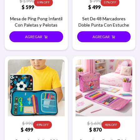
$
1.990
$
799
69
37
$
599
$
499
Mesa de Ping Pong Infantil
Set De 48 Marcadores
Con Paletas y Pelotas
Doble Punta Con Estuche
$
990
$
1.690
49
48
$
499
$
870