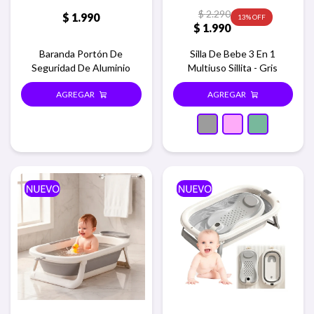
$
2.290
$
1.990
13
$
1.990
Baranda Portón De
Silla De Bebe 3 En 1
Seguridad De Aluminio
Multiuso Sillita - Gris