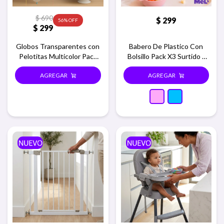
$
690
$
299
56
$
299
Globos Transparentes con
Babero De Plastico Con
Pelotitas Multicolor Pack
Bolsillo Pack X3 Surtido -
x50
Surtido nena