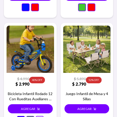
$
4.990
$
5.890
40
52
$
2.990
$
2.790
Bicicleta Infantil Rodado 12
Juego Infantil de Mesa y 4
Con Rueditas Auxiliares Y
Sillas
Portabotellas Blanco - Azul