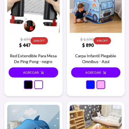
$
699
$
1.590
36
44
$
447
$
890
Red Extendible Para Mesa
Carpa Infantil Plegable
De Ping Pong - negro
Omnibus - Azul