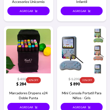
Accesorios Unicornio
Infantil
$
490
$
1.290
42
31
$
284
$
890
Marcadores Drypens x24
Mini Consola Portatil Para
Doble Punta
Niños - Gris