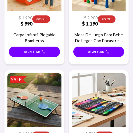
$
1.990
$
2.900
50
58
$
990
$
1.190
Carpa Infantil Plegable
Mesa De Juego Para Bebe
Bomberos
De Legos Con Encastre Y
Sillita