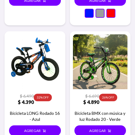
$
6.490
$
6.690
32
26
$
4.390
$
4.890
Bicicleta LONG Rodado 16
Bicicleta BMX con música y
- Azul
luz Rodado 20 - Verde