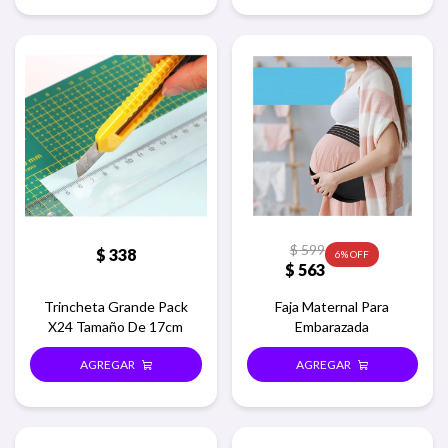
$
599
$
338
6
$
563
Trincheta Grande Pack
Faja Maternal Para
X24 Tamaño De 17cm
Embarazada