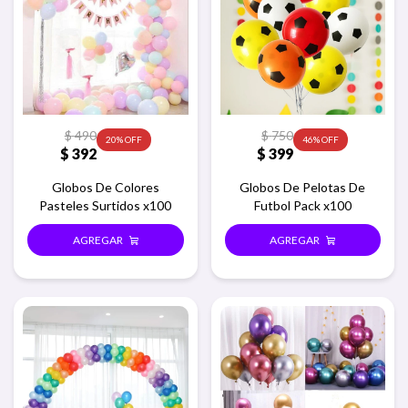
$
490
$
750
20
46
$
392
$
399
Globos De Colores
Globos De Pelotas De
Pasteles Surtidos x100
Futbol Pack x100