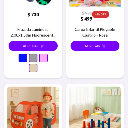
$
990
$
730
49
$
499
Frazada Luminosa
Carpa Infantil Plegable
2.00x1.50m Fluorescente
Castillo - Rosa
En La Oscuridad - Azul