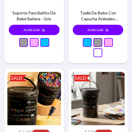
Soporte Para Bañito De
Toalla De Bebe Con
Bebé Bañera - Gris
Capucha Animales
80x80cm - Azul
$
1.290
$
599