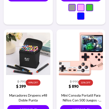
$
790
$
990
49
10
$
399
$
890
Marcadores Drypens x48
Mini Consola Portatil Para
Doble Punta
Niños Con 500 Juegos -
Rosa