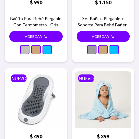
$
990
$
1.150
Bañito Para Bebé Plegable
Set Bañito Plegable +
Con Termómetro - Gris
Soporte Para Bebé Bañera
Rígida - Gris
$
490
$
399