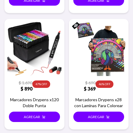
$
1.690
$
690
47
46
$
890
$
369
Marcadores Drypens x120
Marcadores Drypens x28
Doble Punta
con Laminas Para Colorear