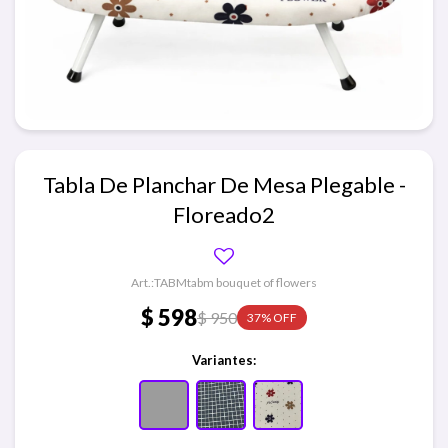
Tabla De Planchar De Mesa Plegable -
Floreado2
TABMtabm bouquet of flowers
$
598
$
950
37
Variantes: