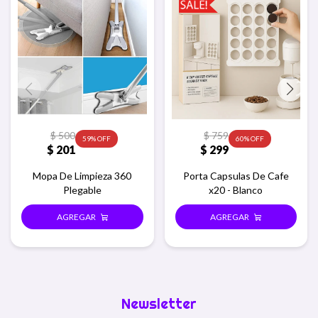
$
500
$
759
59
60
$
201
$
299
Mopa De Limpieza 360
Porta Capsulas De Cafe
Plegable
x20 - Blanco
Newsletter