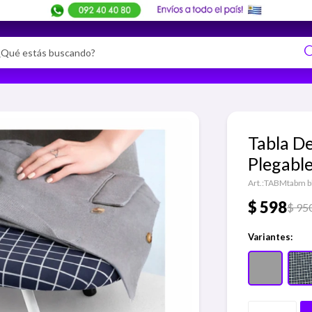
Tabla D
Plegable
TABMtabm bl
$
598
$
95
Variantes: