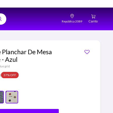
República 2089
e Planchar De Mesa
 - Azul
ue grid
0
37