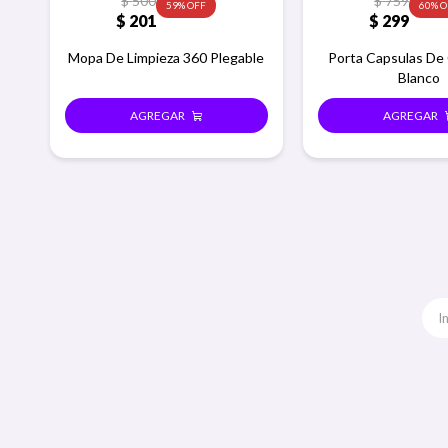
$
500
$
759
59
60
$
201
$
299
Mopa De Limpieza 360 Plegable
Porta Capsulas De 
Blanco