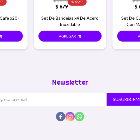
$
1.290
$
1
47
$
679
$
Cafe x20 -
Set De Bandejas x4 De Acero
Set De Cu
Inoxidable
Con M
Newsletter
SUSCRIBIRM


