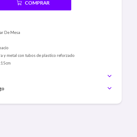
COMPRAR
har De Mesa
pacio
a y metal con tubos de plastico reforzado
x15cm
go