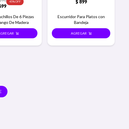
.290
$
899
45
699
chillos De 6 Piezas
Escurridor Para Platos con
ango De Madera
Bandeja
E