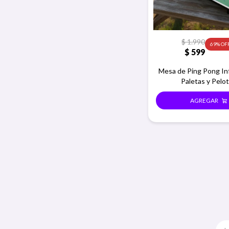
$
1.990
69
$
599
Mesa de Ping Pong Inf
Paletas y Pelo