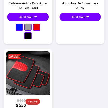
Cubreasientos Para Auto
Alfombra De Goma Para
De Tela - azul
Auto
$
990
44
$
550