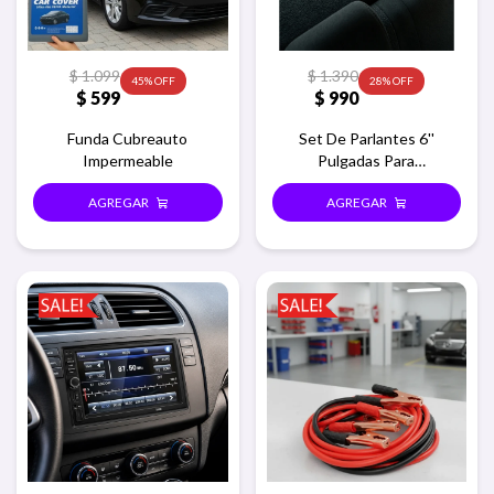
$
1.099
$
1.390
45
28
$
599
$
990
Funda Cubreauto
Set De Parlantes 6''
Impermeable
Pulgadas Para
Auto/camioneta