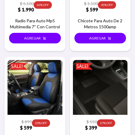
$
5.100
$
1.100
60
45
$
1.990
$
599
Radio Para Auto Mp5
Chicote Para Auto De 2
Multimedia 7'' Con Control
Metros 1500amp
$
899
$
550
33
27
$
599
$
399