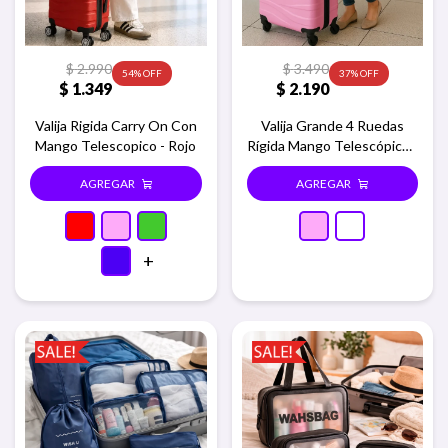
$
2.990
$
3.490
54
37
$
1.349
$
2.190
Valija Rigida Carry On Con
Valija Grande 4 Ruedas
Mango Telescopico - Rojo
Rígida Mango Telescópico -
Rosa