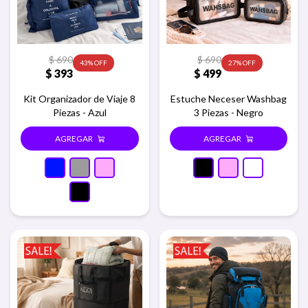
$
690
$
690
43
27
$
393
$
499
Kit Organizador de Viaje 8
Estuche Neceser Washbag
Piezas - Azul
3 Piezas - Negro