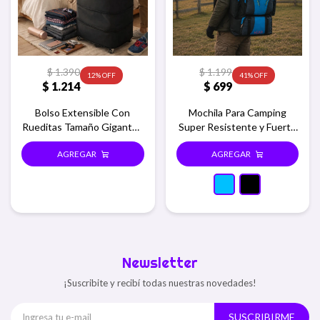
$
1.390
$
1.199
12
41
$
1.214
$
699
Bolso Extensible Con
Mochila Para Camping
Rueditas Tamaño Gigante -
Super Resistente y Fuerte
Negro
- Celeste
Newsletter
¡Suscribite y recibí todas nuestras novedades!
SUSCRIBIRME