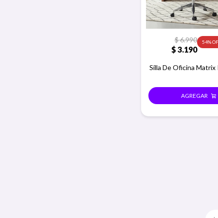
$
6.990
54
$
3.190
Silla De Oficina Matrix