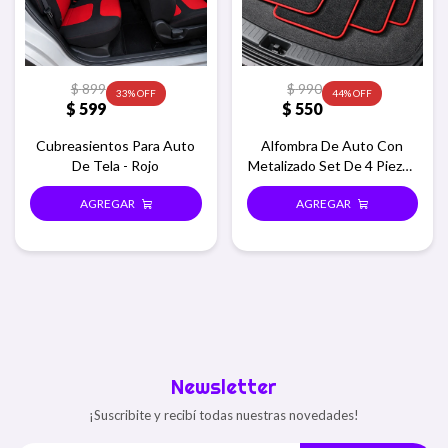
$
899
$
990
33
44
$
599
$
550
Cubreasientos Para Auto
Alfombra De Auto Con
De Tela - Rojo
Metalizado Set De 4 Piezas
- Rojo
Newsletter
¡Suscribite y recibí todas nuestras novedades!