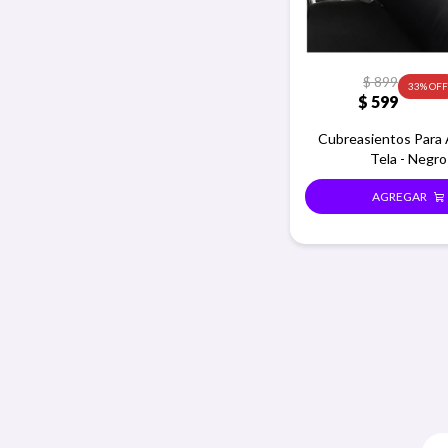
$
899
33
$
599
Cubreasientos Para
Tela - Negro