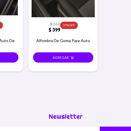
$
550
27
$
399
 Auto De
Alfombra De Goma Para Auto
Newsletter