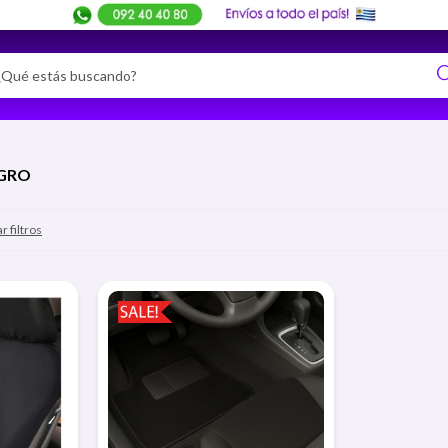
EGRO
r filtros